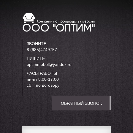
ЗВОНИТЕ
8 (985)4749757
ПИШИТЕ
optimmebel@yandex.ru
ЧАСЫ РАБОТЫ
пн-пт 8.00-17.00
сб по договору
ОБРАТНЫЙ ЗВОНОК